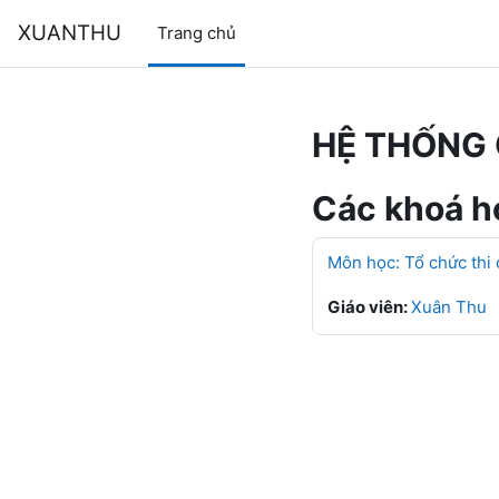
Chuyển tới nội dung chính
XUANTHU
Trang chủ
HỆ THỐNG 
Các khoá họ
Môn học: Tổ chức thi
Giáo viên:
Xuân Thu