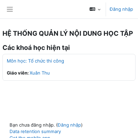
Chuyển tới nội dung chính
Đăng nhập
Bảng điều khiển cạnh
HỆ THỐNG QUẢN LÝ NỘI DUNG HỌC TẬP
Các khoá học hiện tại
Môn học: Tổ chức thi công
Giáo viên:
Xuân Thu
Bạn chưa đăng nhập. (
Đăng nhập
)
Data retention summary