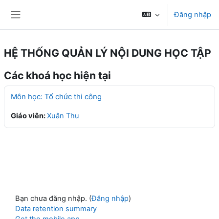
Chuyển tới nội dung chính
Đăng nhập
Bảng điều khiển cạnh
HỆ THỐNG QUẢN LÝ NỘI DUNG HỌC TẬP
Các khoá học hiện tại
Môn học: Tổ chức thi công
Giáo viên:
Xuân Thu
Bạn chưa đăng nhập. (
Đăng nhập
)
Data retention summary