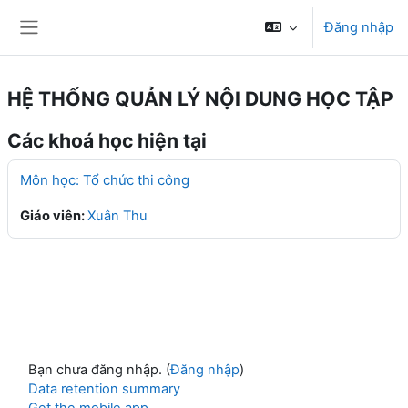
Chuyển tới nội dung chính
Đăng nhập
Bảng điều khiển cạnh
HỆ THỐNG QUẢN LÝ NỘI DUNG HỌC TẬP
Các khoá học hiện tại
Môn học: Tổ chức thi công
Giáo viên:
Xuân Thu
Bạn chưa đăng nhập. (
Đăng nhập
)
Data retention summary