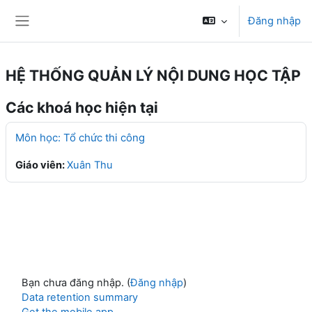
Chuyển tới nội dung chính
Đăng nhập
Bảng điều khiển cạnh
HỆ THỐNG QUẢN LÝ NỘI DUNG HỌC TẬP
Các khoá học hiện tại
Môn học: Tổ chức thi công
Giáo viên:
Xuân Thu
Bạn chưa đăng nhập. (
Đăng nhập
)
Data retention summary