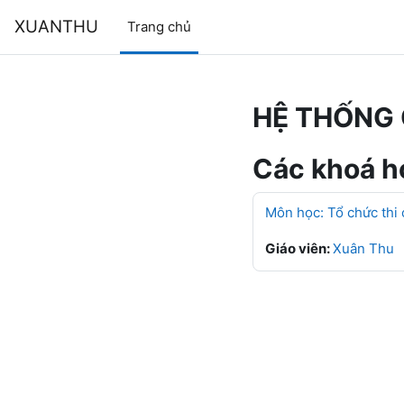
Chuyển tới nội dung chính
XUANTHU
Trang chủ
HỆ THỐNG 
Các khoá họ
Môn học: Tổ chức thi
Giáo viên:
Xuân Thu