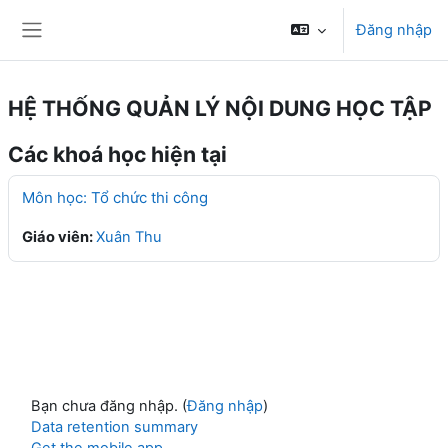
Chuyển tới nội dung chính
Đăng nhập
Bảng điều khiển cạnh
HỆ THỐNG QUẢN LÝ NỘI DUNG HỌC TẬP
Các khoá học hiện tại
Môn học: Tổ chức thi công
Giáo viên:
Xuân Thu
Bạn chưa đăng nhập. (
Đăng nhập
)
Data retention summary