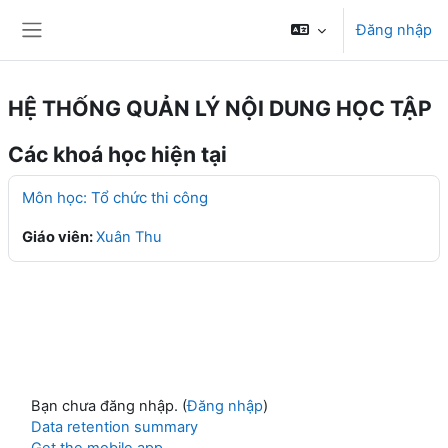
Chuyển tới nội dung chính
Đăng nhập
Bảng điều khiển cạnh
HỆ THỐNG QUẢN LÝ NỘI DUNG HỌC TẬP
Các khoá học hiện tại
Môn học: Tổ chức thi công
Giáo viên:
Xuân Thu
Bạn chưa đăng nhập. (
Đăng nhập
)
Data retention summary