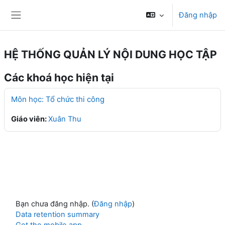
Chuyển tới nội dung chính
Đăng nhập
Bảng điều khiển cạnh
HỆ THỐNG QUẢN LÝ NỘI DUNG HỌC TẬP
Các khoá học hiện tại
Môn học: Tổ chức thi công
Giáo viên:
Xuân Thu
Bạn chưa đăng nhập. (
Đăng nhập
)
Data retention summary