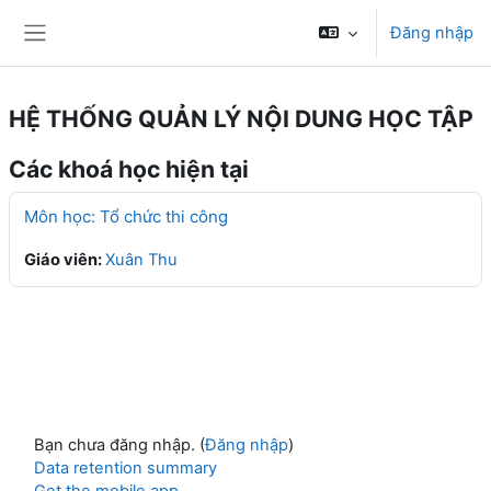
Chuyển tới nội dung chính
Đăng nhập
Bảng điều khiển cạnh
HỆ THỐNG QUẢN LÝ NỘI DUNG HỌC TẬP
Các khoá học hiện tại
Môn học: Tổ chức thi công
Giáo viên:
Xuân Thu
Bạn chưa đăng nhập. (
Đăng nhập
)
Data retention summary