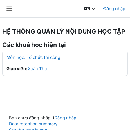
Chuyển tới nội dung chính
Đăng nhập
Bảng điều khiển cạnh
HỆ THỐNG QUẢN LÝ NỘI DUNG HỌC TẬP
Các khoá học hiện tại
Môn học: Tổ chức thi công
Giáo viên:
Xuân Thu
Bạn chưa đăng nhập. (
Đăng nhập
)
Data retention summary