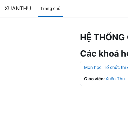
Chuyển tới nội dung chính
XUANTHU
Trang chủ
HỆ THỐNG 
Các khoá họ
Môn học: Tổ chức thi
Giáo viên:
Xuân Thu