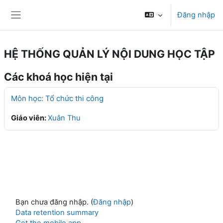
Chuyển tới nội dung chính
Đăng nhập
Bảng điều khiển cạnh
HỆ THỐNG QUẢN LÝ NỘI DUNG HỌC TẬP
Các khoá học hiện tại
Môn học: Tổ chức thi công
Giáo viên:
Xuân Thu
Bạn chưa đăng nhập. (
Đăng nhập
)
Data retention summary