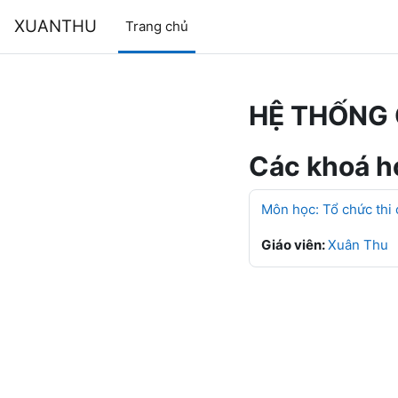
Chuyển tới nội dung chính
XUANTHU
Trang chủ
HỆ THỐNG 
Các khoá họ
Môn học: Tổ chức thi
Giáo viên:
Xuân Thu