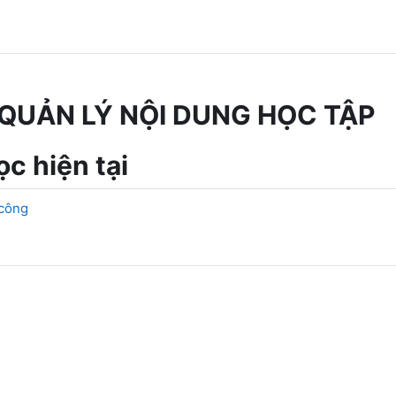
QUẢN LÝ NỘI DUNG HỌC TẬP
c hiện tại
 công