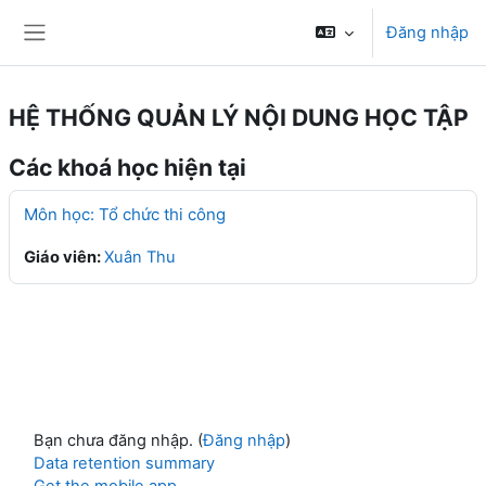
Chuyển tới nội dung chính
Đăng nhập
Bảng điều khiển cạnh
HỆ THỐNG QUẢN LÝ NỘI DUNG HỌC TẬP
Các khoá học hiện tại
Môn học: Tổ chức thi công
Giáo viên:
Xuân Thu
Bạn chưa đăng nhập. (
Đăng nhập
)
Data retention summary