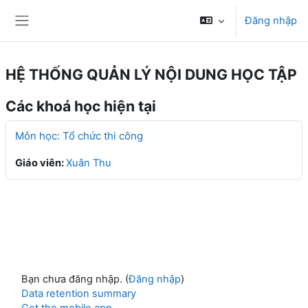
Chuyển tới nội dung chính
Đăng nhập
Bảng điều khiển cạnh
HỆ THỐNG QUẢN LÝ NỘI DUNG HỌC TẬP
Các khoá học hiện tại
Môn học: Tổ chức thi công
Giáo viên:
Xuân Thu
Bạn chưa đăng nhập. (
Đăng nhập
)
Data retention summary