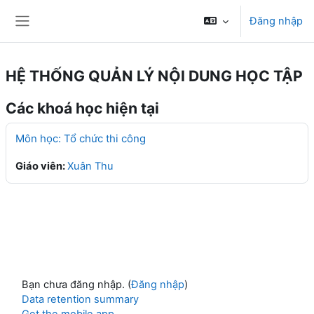
Chuyển tới nội dung chính
Đăng nhập
Bảng điều khiển cạnh
HỆ THỐNG QUẢN LÝ NỘI DUNG HỌC TẬP
Các khoá học hiện tại
Môn học: Tổ chức thi công
Giáo viên:
Xuân Thu
Bạn chưa đăng nhập. (
Đăng nhập
)
Data retention summary