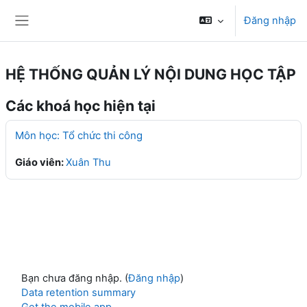
Chuyển tới nội dung chính
Đăng nhập
Bảng điều khiển cạnh
HỆ THỐNG QUẢN LÝ NỘI DUNG HỌC TẬP
Các khoá học hiện tại
Môn học: Tổ chức thi công
Giáo viên:
Xuân Thu
Bạn chưa đăng nhập. (
Đăng nhập
)
Data retention summary