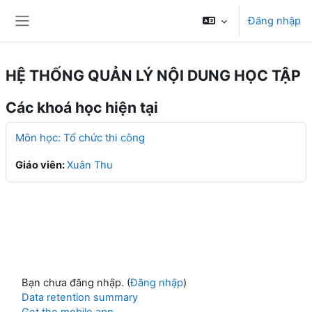
Chuyển tới nội dung chính
Đăng nhập
Bảng điều khiển cạnh
HỆ THỐNG QUẢN LÝ NỘI DUNG HỌC TẬP
Các khoá học hiện tại
Môn học: Tổ chức thi công
Giáo viên:
Xuân Thu
Bạn chưa đăng nhập. (
Đăng nhập
)
Data retention summary