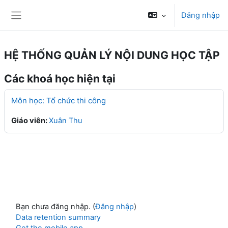
Chuyển tới nội dung chính
Đăng nhập
Bảng điều khiển cạnh
HỆ THỐNG QUẢN LÝ NỘI DUNG HỌC TẬP
Các khoá học hiện tại
Môn học: Tổ chức thi công
Giáo viên:
Xuân Thu
Bạn chưa đăng nhập. (
Đăng nhập
)
Data retention summary