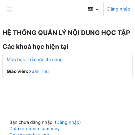
Chuyển tới nội dung chính
Đăng nhập
Bảng điều khiển cạnh
HỆ THỐNG QUẢN LÝ NỘI DUNG HỌC TẬP
Các khoá học hiện tại
Môn học: Tổ chức thi công
Giáo viên:
Xuân Thu
Bạn chưa đăng nhập. (
Đăng nhập
)
Data retention summary