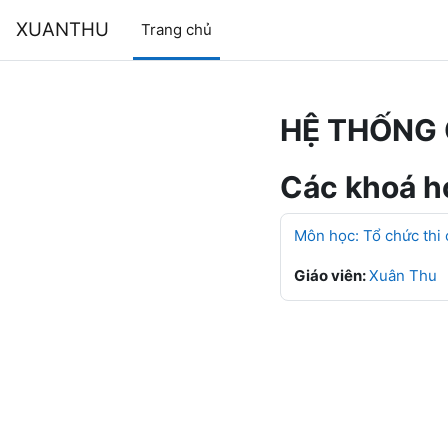
Chuyển tới nội dung chính
XUANTHU
Trang chủ
HỆ THỐNG 
Các khoá họ
Môn học: Tổ chức thi
Giáo viên:
Xuân Thu