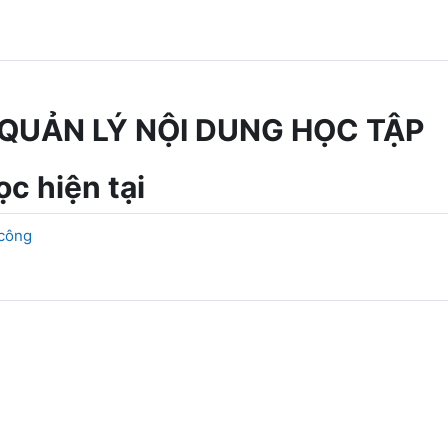
QUẢN LÝ NỘI DUNG HỌC TẬP
c hiện tại
 công