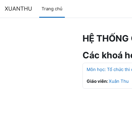
Chuyển tới nội dung chính
XUANTHU
Trang chủ
HỆ THỐNG 
Các khoá họ
Môn học: Tổ chức thi
Giáo viên:
Xuân Thu