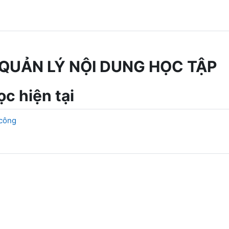
QUẢN LÝ NỘI DUNG HỌC TẬP
c hiện tại
 công