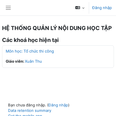
Chuyển tới nội dung chính
Đăng nhập
Bảng điều khiển cạnh
HỆ THỐNG QUẢN LÝ NỘI DUNG HỌC TẬP
Các khoá học hiện tại
Môn học: Tổ chức thi công
Giáo viên:
Xuân Thu
Bạn chưa đăng nhập. (
Đăng nhập
)
Data retention summary