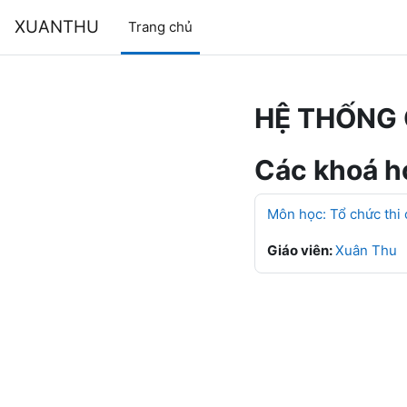
Chuyển tới nội dung chính
XUANTHU
Trang chủ
HỆ THỐNG 
Các khoá họ
Môn học: Tổ chức thi
Giáo viên:
Xuân Thu