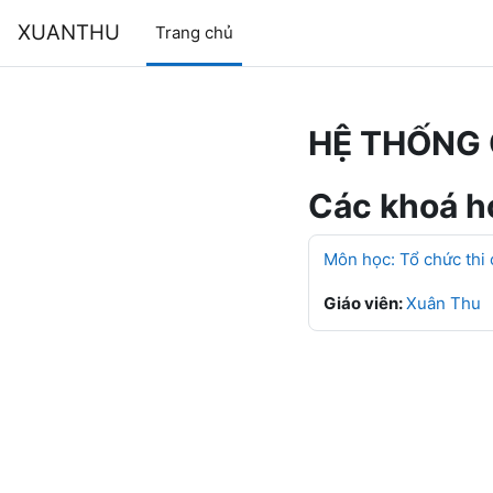
Chuyển tới nội dung chính
XUANTHU
Trang chủ
HỆ THỐNG 
Các khoá họ
Môn học: Tổ chức thi
Giáo viên:
Xuân Thu