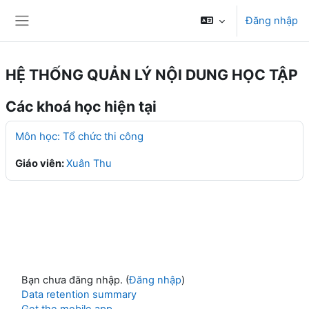
Chuyển tới nội dung chính
Đăng nhập
Bảng điều khiển cạnh
HỆ THỐNG QUẢN LÝ NỘI DUNG HỌC TẬP
Các khoá học hiện tại
Môn học: Tổ chức thi công
Giáo viên:
Xuân Thu
Bạn chưa đăng nhập. (
Đăng nhập
)
Data retention summary