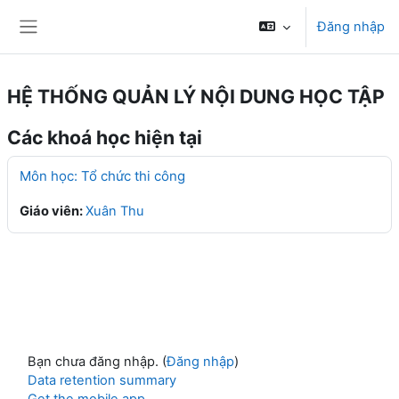
Chuyển tới nội dung chính
Đăng nhập
Bảng điều khiển cạnh
HỆ THỐNG QUẢN LÝ NỘI DUNG HỌC TẬP
Các khoá học hiện tại
Môn học: Tổ chức thi công
Giáo viên:
Xuân Thu
Bạn chưa đăng nhập. (
Đăng nhập
)
Data retention summary