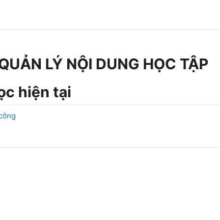
QUẢN LÝ NỘI DUNG HỌC TẬP
c hiện tại
 công