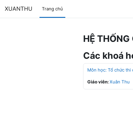
Chuyển tới nội dung chính
XUANTHU
Trang chủ
HỆ THỐNG 
Các khoá họ
Môn học: Tổ chức thi
Giáo viên:
Xuân Thu