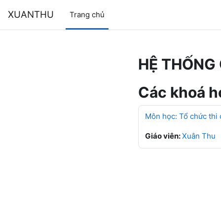
Chuyển tới nội dung chính
XUANTHU
Trang chủ
HỆ THỐNG 
Các khoá họ
Môn học: Tổ chức thi
Giáo viên:
Xuân Thu