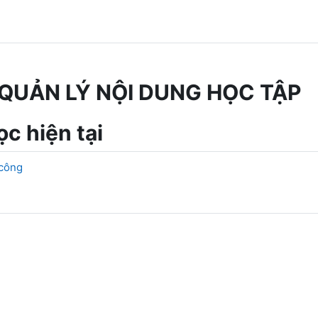
QUẢN LÝ NỘI DUNG HỌC TẬP
c hiện tại
 công