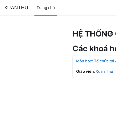
Chuyển tới nội dung chính
XUANTHU
Trang chủ
HỆ THỐNG 
Các khoá họ
Môn học: Tổ chức thi
Giáo viên:
Xuân Thu