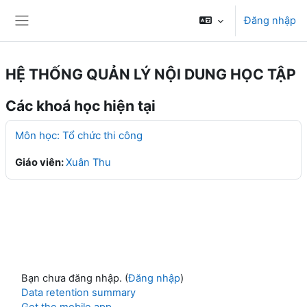
Chuyển tới nội dung chính
Đăng nhập
Bảng điều khiển cạnh
HỆ THỐNG QUẢN LÝ NỘI DUNG HỌC TẬP
Các khoá học hiện tại
Môn học: Tổ chức thi công
Giáo viên:
Xuân Thu
Bạn chưa đăng nhập. (
Đăng nhập
)
Data retention summary