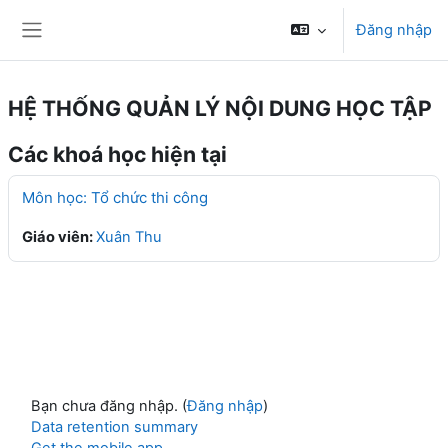
Chuyển tới nội dung chính
Đăng nhập
Bảng điều khiển cạnh
HỆ THỐNG QUẢN LÝ NỘI DUNG HỌC TẬP
Các khoá học hiện tại
Môn học: Tổ chức thi công
Giáo viên:
Xuân Thu
Bạn chưa đăng nhập. (
Đăng nhập
)
Data retention summary