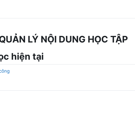
QUẢN LÝ NỘI DUNG HỌC TẬP
c hiện tại
 công