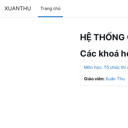
Chuyển tới nội dung chính
XUANTHU
Trang chủ
HỆ THỐNG 
Các khoá họ
Môn học: Tổ chức thi
Giáo viên:
Xuân Thu