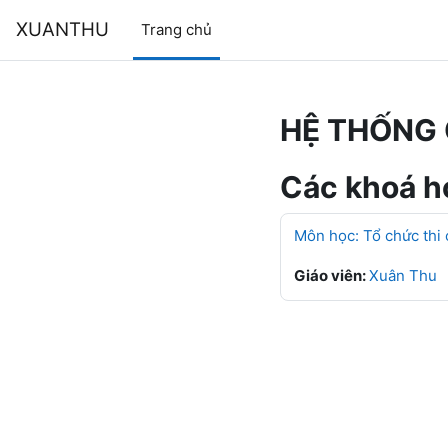
Chuyển tới nội dung chính
XUANTHU
Trang chủ
HỆ THỐNG 
Các khoá họ
Môn học: Tổ chức thi
Giáo viên:
Xuân Thu