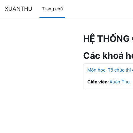
Chuyển tới nội dung chính
XUANTHU
Trang chủ
HỆ THỐNG 
Các khoá họ
Môn học: Tổ chức thi
Giáo viên:
Xuân Thu