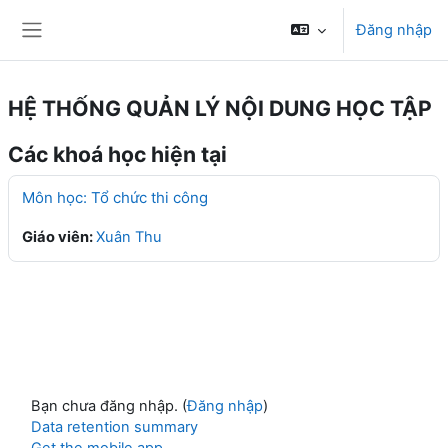
Chuyển tới nội dung chính
Đăng nhập
Bảng điều khiển cạnh
HỆ THỐNG QUẢN LÝ NỘI DUNG HỌC TẬP
Các khoá học hiện tại
Môn học: Tổ chức thi công
Giáo viên:
Xuân Thu
Bạn chưa đăng nhập. (
Đăng nhập
)
Data retention summary