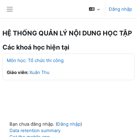
Chuyển tới nội dung chính
Đăng nhập
Bảng điều khiển cạnh
HỆ THỐNG QUẢN LÝ NỘI DUNG HỌC TẬP
Các khoá học hiện tại
Môn học: Tổ chức thi công
Giáo viên:
Xuân Thu
Bạn chưa đăng nhập. (
Đăng nhập
)
Data retention summary