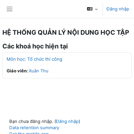
Chuyển tới nội dung chính
Đăng nhập
Bảng điều khiển cạnh
HỆ THỐNG QUẢN LÝ NỘI DUNG HỌC TẬP
Các khoá học hiện tại
Môn học: Tổ chức thi công
Giáo viên:
Xuân Thu
Bạn chưa đăng nhập. (
Đăng nhập
)
Data retention summary