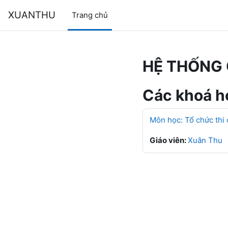
Chuyển tới nội dung chính
XUANTHU
Trang chủ
HỆ THỐNG 
Các khoá họ
Môn học: Tổ chức thi
Giáo viên:
Xuân Thu