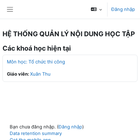
Chuyển tới nội dung chính
Đăng nhập
Bảng điều khiển cạnh
HỆ THỐNG QUẢN LÝ NỘI DUNG HỌC TẬP
Các khoá học hiện tại
Môn học: Tổ chức thi công
Giáo viên:
Xuân Thu
Bạn chưa đăng nhập. (
Đăng nhập
)
Data retention summary